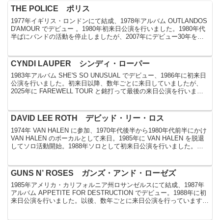
THE POLICE ポリス
1977年イギリス・ロンドンにて結成、1978年アルバム OUTLANDOS
D'AMOUR でデビュー 。1980年初来日公演を行いました。1980年代
半ばにバンドの活動を停止しましたが、2007年にデビュー30年を記
念して再結成し、20...
CYNDI LAUPER シンディ・ローパー
1983年アルバム SHE'S SO UNUSUAL でデビュー、1986年に初来日
公演を行いました。初来日以降、数年ごとに来日していましたが、
2025年に FAREWELL TOUR と銘打って最後の来日公演を行いまし
た。来日公演記録1....
DAVID LEE ROTH デビッド・リー・ロス
1974年 VAN HALEN に参加、1970年代後半から1980年代前半にかけ
VAN HALEN のボーカルとして来日。1985年に VAN HALEN を脱退
してソロ活動開始。1988年ソロとして初来日公演を行いました。
2007年か...
GUNS N’ ROSES ガンズ・アンド・ローゼズ
1985年アメリカ・カリフォルニア州ロサンゼルスにて結成、1987年
アルバム APPETITE FOR DESTRUCTION でデビュー。1988年に初
来日公演を行いました。以後、数年ごとに来日公演を行っています。
来日公演記録1. 198...