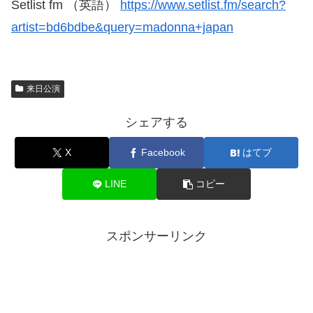
Setlist fm （英語）
https://www.setlist.fm/search?
artist=bd6bdbe&query=madonna+japan
来日公演
シェアする
X
Facebook
はてブ
LINE
コピー
スポンサーリンク